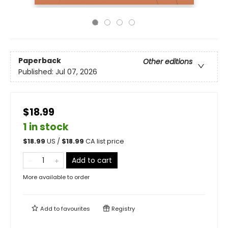
Paperback
Other editions
Published:
Jul 07, 2026
$18.99
1 in stock
$
18.99
US /
$
18.99
CA list price
Add to cart
More available to order
Add to
favourites
Registry