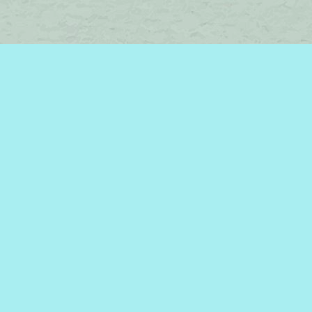
Find us at
Brome Lake Books / Livres Lac Brome
45 Lakeside
Knowlton
,
QC
Canada
J0E 1V0
Map & Hours
Contact us
450-242-2242
bromelakebooks@gmail.com